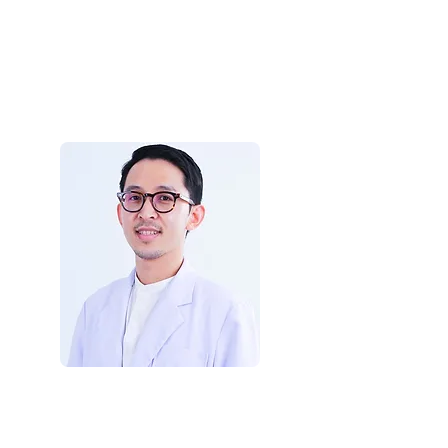
(チョクチャイ·アモーンサワ
ワッタナ医師)
美容外科医
Dr.Worapon Ratanalert