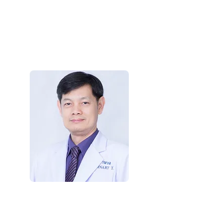
(ウォラポン·ラッタナルー医
師)
婦人科医
Dr. Amnart