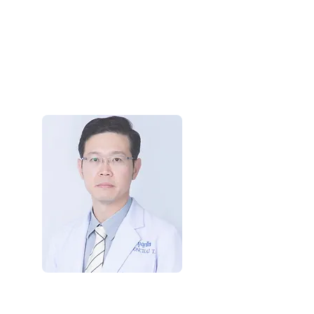
Techowanich
(アムナート·テチョワニ医
師)
婦人科医