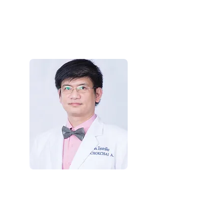
(スキット·ウォラタムロン医
師)
美容外科医
Dr.Chokchai
Amornsawadwattana